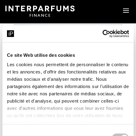
a
Ce site Web utilise des cookies
Les cookies nous permettent de personnaliser le contenu
et les annonces, d'offrir des fonctionnalités relatives aux
médias sociaux et d'analyser notre trafic. Nous
partageons également des informations sur l'utilisation de
notre site avec nos partenaires de médias sociaux, de
publicité et d'analyse, qui peuvent combiner celles-ci
avec d'autres informations que vous leur avez fournies
Interparfums améliore sa notation ESG
ou qu'ils ont collectées lors de votre utilisation de leurs
en 2022
services. Vous consentez à nos cookies si vous
continuez à utiliser notre site Web.
Sélection
10 NOVEMBRE 2022
|
COMMUNIQUÉS DE PRESSE
,