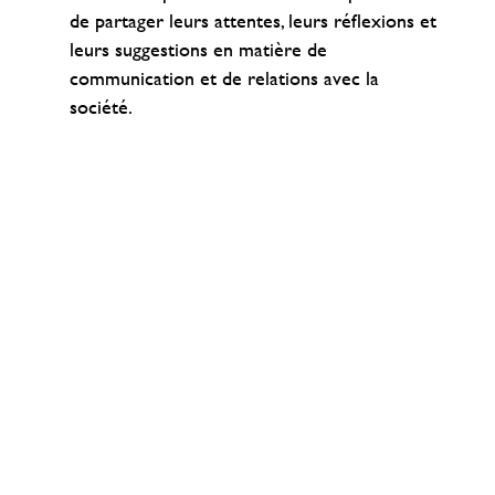
de partager leurs attentes, leurs réflexions et
leurs suggestions en matière de
communication et de relations avec la
société.
Présidé par le Directeur Général Délégué, le
Comité des actionnaires est composé de 14
membres (9 hommes et 5 femmes), dont 2
actionnaires salariés.
Son renouvellement est intervenu début 2026.
La sélection des candidats repose sur des
critères de motivation et de représentativité de
l’actionnariat individuel en France.