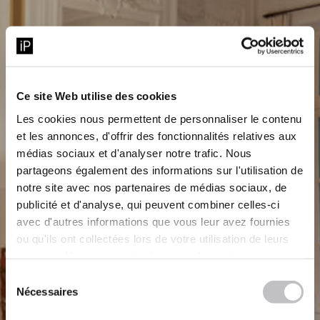
Ce site Web utilise des cookies
GOUVERNANCE
CONVENTIONS
Les cookies nous permettent de personnaliser le contenu
et les annonces, d'offrir des fonctionnalités relatives aux
RÉGLEMENTÉES
médias sociaux et d'analyser notre trafic. Nous
partageons également des informations sur l'utilisation de
notre site avec nos partenaires de médias sociaux, de
publicité et d'analyse, qui peuvent combiner celles-ci
avec d'autres informations que vous leur avez fournies
ou qu'ils ont collectées lors de votre utilisation de leurs
services. Vous consentez à nos cookies si vous
continuez à utiliser notre site Web.
Sélection
Nécessaires
du
consentement