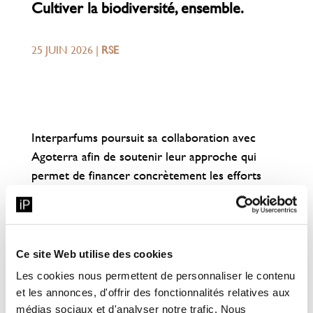
Cultiver la biodiversité, ensemble.
25 JUIN 2026
|
RSE
Interparfums poursuit sa collaboration avec
Agoterra afin de soutenir leur approche qui
permet de financer concrètement les efforts
des agriculteurs et agricultrices adoptant des
pratiques favorables à la biodiversité.
En complément de la mesure du bilan carbone
Ce site Web utilise des cookies
des exploitations réalisée annuellement, 17
Les cookies nous permettent de personnaliser le contenu
leviers d’amélioration de la biodiversité,
et les annonces, d'offrir des fonctionnalités relatives aux
influençant la santé des sols, la qualité des
médias sociaux et d'analyser notre trafic. Nous