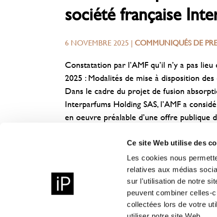
société française Int
6 NOVEMBRE 2025
|
COMMUNIQUÉS DE PRE
Constatation par l’AMF qu’il n’y a pas li
2025 : Modalités de mise à disposition de
Dans le cadre du projet de fusion absorptio
Interparfums Holding SAS, l’AMF a considér
en oeuvre préalable d’une offre publique de
Cette décision ( avis AMF n° 225C1885 ) es
Ce site Web utilise des c
Les cookies nous permetten
Accédez au communiqué de presse
relatives aux médias socia
sur l'utilisation de notre 
peuvent combiner celles-ci
collectées lors de votre u
utiliser notre site Web.