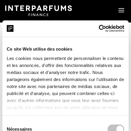
a
Ce site Web utilise des cookies
Les cookies nous permettent de personnaliser le contenu
et les annonces, d'offrir des fonctionnalités relatives aux
médias sociaux et d'analyser notre trafic. Nous
partageons également des informations sur l'utilisation de
notre site avec nos partenaires de médias sociaux, de
publicité et d'analyse, qui peuvent combiner celles-ci
avec d'autres informations que vous leur avez fournies
Chiffre d’affaires 3ème trimestre 2024 :
ou qu'ils ont collectées lors de votre utilisation de leurs
services. Vous consentez à nos cookies si vous
258 M€ (+20 %)
continuez à utiliser notre site Web.
Sélection
Nécessaires
22 OCTOBRE 2024
|
COMMUNIQUÉS DE PRESSE
,
du