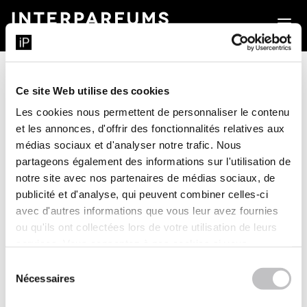
a
Ce site Web utilise des cookies
Les cookies nous permettent de personnaliser le contenu
et les annonces, d'offrir des fonctionnalités relatives aux
médias sociaux et d'analyser notre trafic. Nous
partageons également des informations sur l'utilisation de
notre site avec nos partenaires de médias sociaux, de
publicité et d'analyse, qui peuvent combiner celles-ci
avec d'autres informations que vous leur avez fournies
Assemblée générale mixte du 17 avril
ou qu'ils ont collectées lors de votre utilisation de leurs
2025 Compte-rendu
services. Vous consentez à nos cookies si vous
continuez à utiliser notre site Web.
Sélection
18 AVRIL 2025
|
COMMUNIQUÉS DE PRESSE
,
Nécessaires
du
COMMUNIQUÉS DE PRESSE 2025
consentement