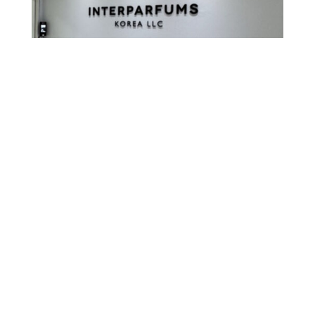
Interparfums Korea LLC (« IPKR »), créée en
août 2025, est la filiale coréenne d’Interparfums