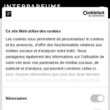
a
Ce site Web utilise des cookies
Les cookies nous permettent de personnaliser le contenu
et les annonces, d'offrir des fonctionnalités relatives aux
médias sociaux et d'analyser notre trafic. Nous
partageons également des informations sur l'utilisation de
notre site avec nos partenaires de médias sociaux, de
publicité et d'analyse, qui peuvent combiner celles-ci
avec d'autres informations que vous leur avez fournies
ou qu'ils ont collectées lors de votre utilisation de leurs
services. Vous consentez à nos cookies si vous
2025 first half sales €447m (+5.8%)
continuez à utiliser notre site Web.
Sélection
Nécessaires
du
JULY 24, 2025
|
PRESS RELEASES
,
PRESS RELEASES
consentement
2025