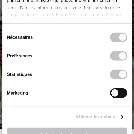
publicité et d'analyse, qui peuvent combiner celles-ci
(IN FRENCH)
avec d'autres informations que vous leur avez fournies
ou qu'ils ont collectées lors de votre utilisation de leurs
services. Vous consentez à nos cookies si vous
continuez à utiliser notre site Web.
Sélection
Nécessaires
du
consentement
Préférences
Statistiques
Marketing
Afficher les détails